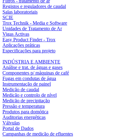
Filtros - tratamento de ar
Registos e reguladores de caudal
Salas laboratoriais
SCIE
Trox Technik - Media e Software
Unidades de Tratamento de Ar
Vigas Activas
Easy Product Finder - Trox
Aplicações práticas
Especificações para projeto
INDÚSTRIA E AMBIENTE
Análise e trat. de águas e gases
Componentes p/ máquinas de café
Fugas em condutas de água
Instrumentação de painel
Medição de caudal
Medição e controlo de nível
Medição de precipitação
Pressão e temperatura
Produtos para domótica
Auditorias energéticas
Válvulas
Portal de Dados
Campanhas de medição de efluentes