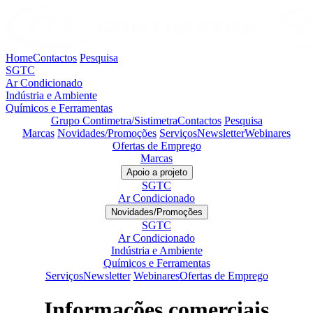
Home
Contactos
Pesquisa
SGTC
Ar Condicionado
Indústria e Ambiente
Químicos e Ferramentas
Grupo Contimetra/Sistimetra
Contactos
Pesquisa
Marcas
Novidades/Promoções
Serviços
Newsletter
Webinares
Ofertas de Emprego
Marcas
Apoio a projeto
SGTC
Ar Condicionado
Novidades/Promoções
SGTC
Ar Condicionado
Indústria e Ambiente
Químicos e Ferramentas
Serviços
Newsletter
Webinares
Ofertas de Emprego
Informações comerciais